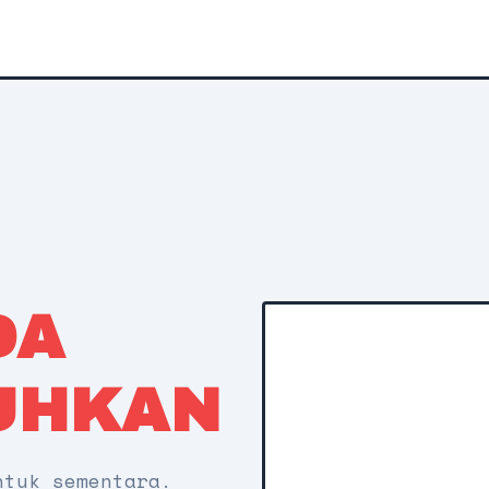
DA
UHKAN
ntuk sementara.