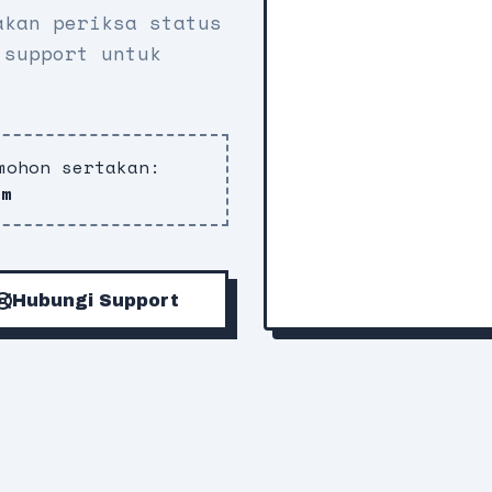
akan periksa status
 support untuk
mohon sertakan:
om
Hubungi Support