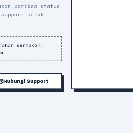
akan periksa status
 support untuk
mohon sertakan:
om
Hubungi Support