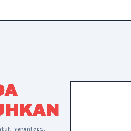
DA
UHKAN
ntuk sementara.